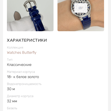
7
ХАРАКТЕРИСТИКИ
Коллекция
Watches Butterfly
Тип
Классические
Материал корпуса
18- к белое золото
Водонепроницаемость
30 м
Диаметр корпуса
32 мм
Безель