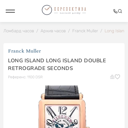
Ломбард часов
/
Архив часов
/
Franck Muller
/
Long Island
Franck Muller
LONG ISLAND LONG ISLAND DOUBLE
RETROGRADE SECONDS
Референс: 1100 DSR