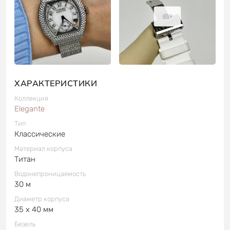
9
ХАРАКТЕРИСТИКИ
Коллекция
Elegante
Тип
Классические
Материал корпуса
Титан
Водонепроницаемость
30 м
Диаметр корпуса
35 x 40 мм
Безель