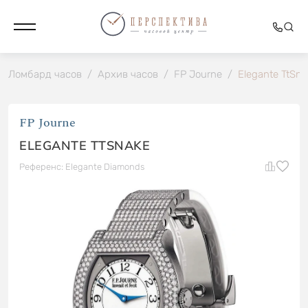
Ломбард часов
/
Архив часов
/
FP Journe
/
Elegante TtSna
FP Journe
ELEGANTE TTSNAKE
Референс: Elegante Diamonds