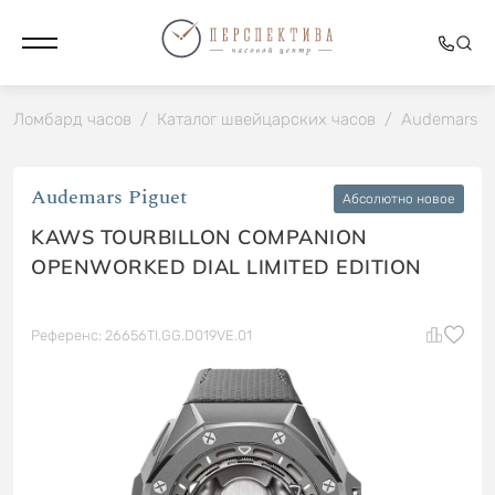
Ломбард часов
/
Каталог швейцарских часов
/
Audemars P
Audemars Piguet
Абсолютно новое
KAWS TOURBILLON COMPANION
OPENWORKED DIAL LIMITED EDITION
Референс: 26656TI.GG.D019VE.01