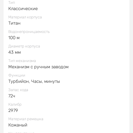
Тип
Классические
Материал корпуса
Титан
Водонепроницаемость
100 м
Диаметр корпуса
43 мм
Тип механизма
Механизм с ручным заводом
Функции
Турбийон, Часы, минуты
Запас хода
72ч
Калибр
2979
Материал ремешка
Кожаный