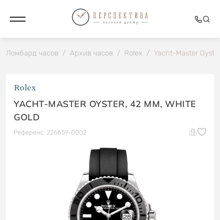
Ломбард часов
/
Архив часов
/
Rolex
/
Yacht-Master Oyster
Rolex
YACHT-MASTER OYSTER, 42 MM, WHITE
GOLD
Референс: 226659-0002