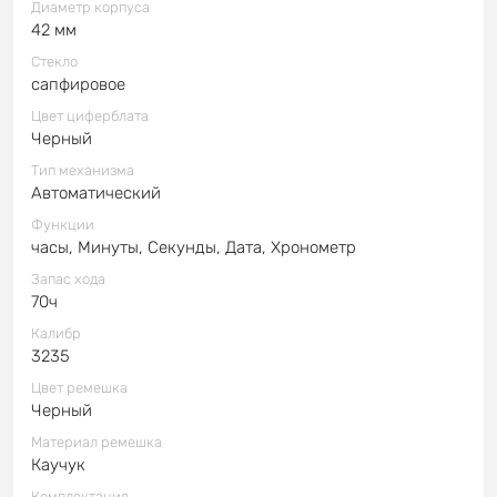
Диаметр корпуса
42 мм
Стекло
сапфировое
Цвет циферблата
Черный
Тип механизма
Автоматический
Функции
часы, Минуты, Секунды, Дата, Хронометр
Запас хода
70ч
Калибр
3235
Цвет ремешка
Черный
Материал ремешка
Каучук
Комплектация