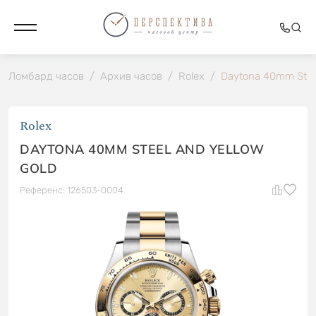
Ломбард часов
/
Архив часов
/
Rolex
/
Daytona 40mm Steel
Rolex
DAYTONA 40MM STEEL AND YELLOW
GOLD
Референс: 126503-0004