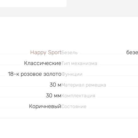
Happy Sport
без
Безель
Классические
Тип механизма
18-к розовое золото
Функции
30 м
Материал ремешка
30 мм
Комплектация
Коричневый
Состояние