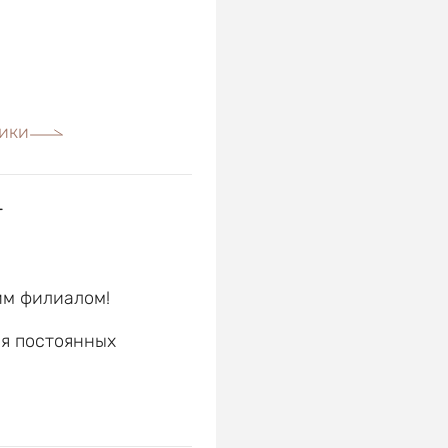
ики
г
им филиалом!
ля постоянных
е