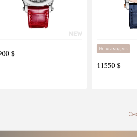
Новая модель
900 $
11550 $
Смо