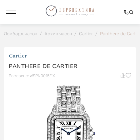
Ломбард часов
/
Архив часов
/
Cartier
/
Panthere de Cartie
Cartier
PANTHERE DE CARTIER
Референс: WSPN0015FIX