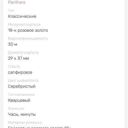
Panthere
Тип
Классические
Материал корпуса
18-к розовое золото
Водонепроницаемость
30 м
Диаметр корпуса
29 x 37 мм
Стекло
сапфировое
Цвет циферблата
Серебристый
Тип механизма
Кварцевый
Функции
Часы, минуты
Материал ремешка