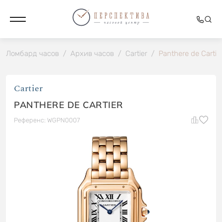
Ломбард часов
/
Архив часов
/
Cartier
/
Panthere de Cartie
Cartier
PANTHERE DE CARTIER
Референс: WGPN0007