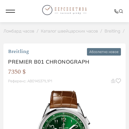
Ломбард часов
/
Каталог швейцарских часов
/
Breitling
/
Breitling
Абсолютно новое
PREMIER B01 CHRONOGRAPH
7350 $
Референс: AB0145371L1P1