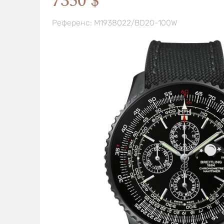
7350 $
Референс: M1938022/BD20-100W