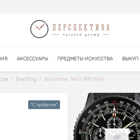
НИЯ
АКСЕССУАРЫ
ПРЕДМЕТЫ ИСКУССТВА
ВЫКУП
сов
/
Breitling
/
Navitimer 1461 (48 mm)
"C пробегом"
1