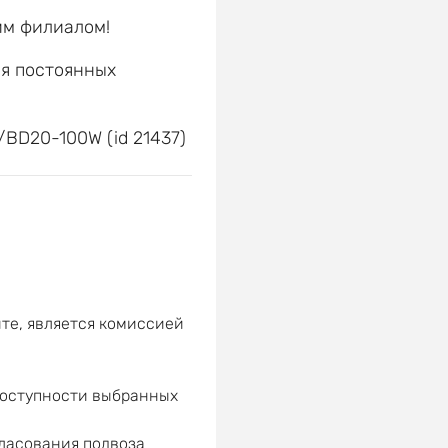
им филиалом!
ля постоянных
е
/BD20-100W (id 21437)
те, является комиссией
доступности выбранных
гласования подвоза