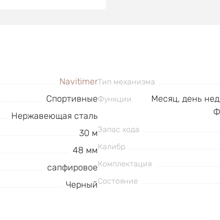
Navitimer
Тип механизма
Спортивные
Месяц, день нед
Функции
Ф
Нержавеющая сталь
Запас хода
30 м
Калибр
48 мм
Комплектация
сапфировое
Состояние
Черный