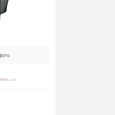
фото
ики