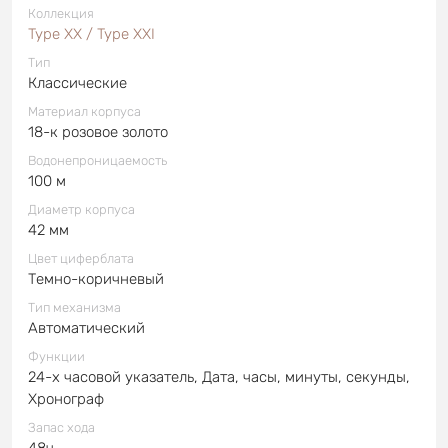
Коллекция
Type XX / Type XXI
Тип
Классические
Материал корпуса
18-к розовое золото
Водонепроницаемость
100 м
Диаметр корпуса
42 мм
Цвет циферблата
Темно-коричневый
Тип механизма
Автоматический
Функции
24-х часовой указатель, Дата, часы, минуты, секунды,
Хронограф
Запас хода
48ч