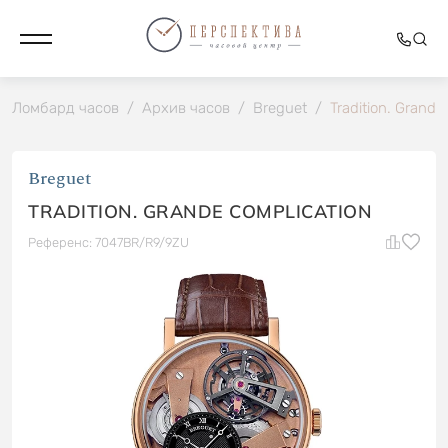
Ломбард часов
/
Архив часов
/
Breguet
/
Tradition. Grande
Breguet
TRADITION. GRANDE COMPLICATION
Референс: 7047BR/R9/9ZU