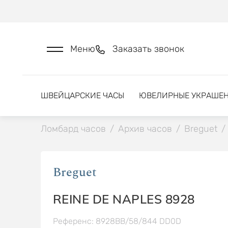
Меню
Заказать звонок
ШВЕЙЦАРСКИЕ ЧАСЫ
ЮВЕЛИРНЫЕ УКРАШЕ
Ломбард часов
/
Архив часов
/
Breguet
/
Breguet
REINE DE NAPLES 8928
Референс: 8928BB/58/844 DD0D