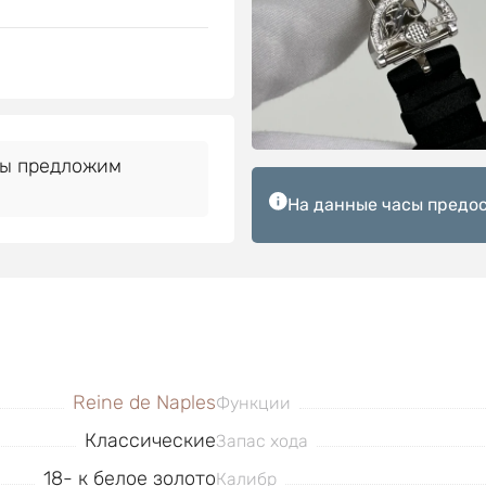
Мы предложим
На данные часы предос
Reine de Naples
Функции
Классические
Запас хода
18- к белое золото
Калибр