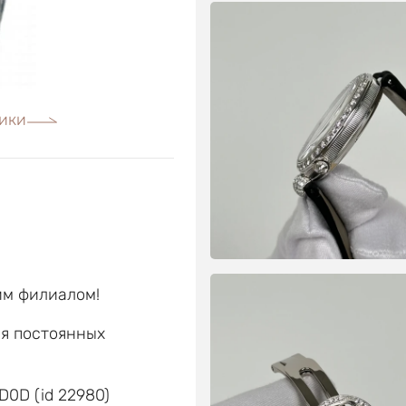
ики
им филиалом!
ля постоянных
е
0D (id 22980)