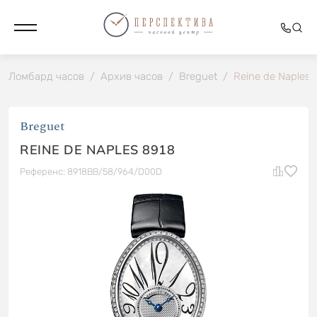
Ломбард часов
/
Архив часов
/
Breguet
/
Reine de Naples 
Breguet
REINE DE NAPLES 8918
Референс: 8918BB/58/964/D00D