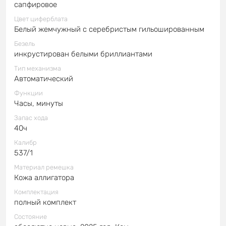
сапфировое
Цвет циферблата
Белый жемчужный с серебристым гильошированным
Безель
инкрустирован белыми бриллиантами
Тип механизма
Автоматический
Функции
Часы, минуты
Запас хода
40ч
Калибр
537/1
Материал ремешка
Кожа аллигатора
Комплектация
полный комплект
Состояние