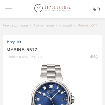
Ломбард часов
/
Архив часов
/
Breguet
/
Marine. 5517
Breguet
MARINE. 5517
Референс: 5517TI/Y1/TZ0