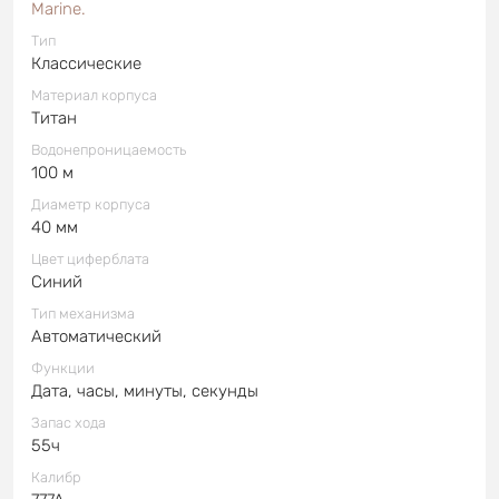
Marine.
Тип
Классические
Материал корпуса
Титан
Водонепроницаемость
100 м
Диаметр корпуса
40 мм
Цвет циферблата
Синий
Тип механизма
Автоматический
Функции
Дата, часы, минуты, секунды
Запас хода
55ч
Калибр