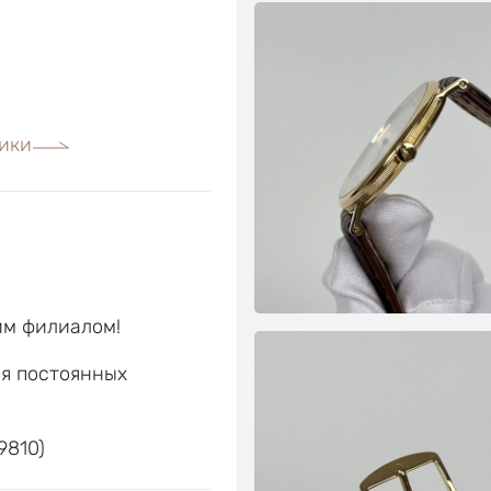
ики
им филиалом!
ля постоянных
е
9810)