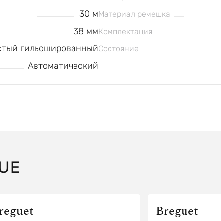
30 м
Материал ремешка
38 мм
Комплектация
стый гильошированный
Состояние
Автоматический
UE
reguet
Breguet