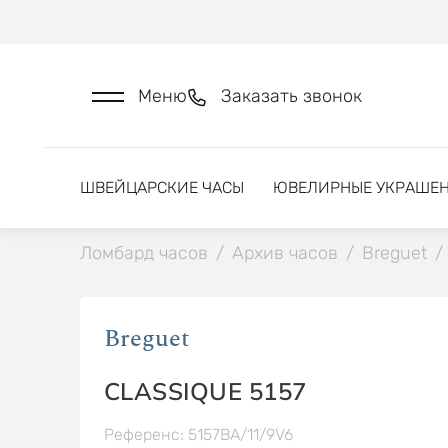
Меню
Заказать звонок
ШВЕЙЦАРСКИЕ ЧАСЫ
ЮВЕЛИРНЫЕ УКРАШЕ
Ломбард часов
/
Архив часов
/
Breguet
/
Breguet
CLASSIQUE 5157
Референс: 5157BA/11/9V6