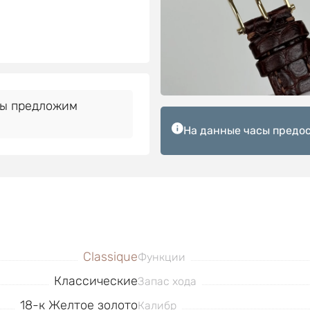
Мы предложим
На данные часы предос
Classique
Функции
Классические
Запас хода
18-к Желтое золото
Калибр