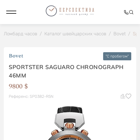
Ломбард часов
/
Каталог швейцарских часов
/
Bovet
/
Sp
Bovet
"C пробегом"
SPORTSTER SAGUARO CHRONOGRAPH
46MM
9800 $
Референс: SP0382-R5N