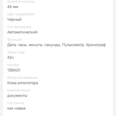
Диаметр корпуса
46 мм
Цвет циферблата
Черный
Тип механизма
Автоматический
Функции
Дата, часы, минуты, секунды, Пульсометр, Хронограф
Запас хода
42ч
Калибр
13BA01
Материал ремешка
Кожа аллигатора
Комплектация
документы
Состояние
как новые