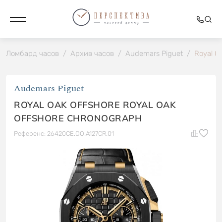
Ломбард часов
/
Архив часов
/
Audemars Piguet
/
Royal O
Audemars Piguet
ROYAL OAK OFFSHORE ROYAL OAK
OFFSHORE CHRONOGRAPH
Референс: 26420CE.OO.A127CR.01