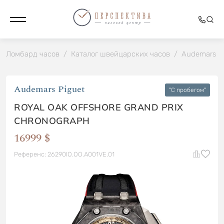
Ломбард часов
/
Каталог швейцарских часов
/
Audemars P
Audemars Piguet
"C пробегом"
ROYAL OAK OFFSHORE GRAND PRIX
CHRONOGRAPH
16999 $
Референс: 26290IO.OO.A001VE.01