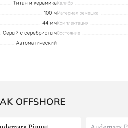
Титан и керамика
Калибр
100 м
Материал ремешка
44 мм
Комплектация
Серый с серебристым
Состояние
Автоматический
AK OFFSHORE
udemars Piguet
Audemars P