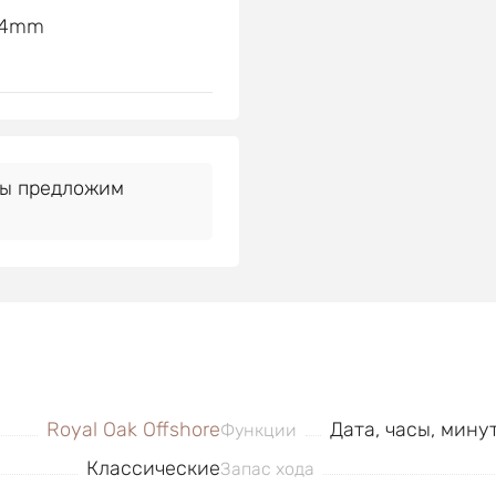
 44mm
Мы предложим
Royal Oak Offshore
Дата, часы, мину
Функции
Классические
Запас хода