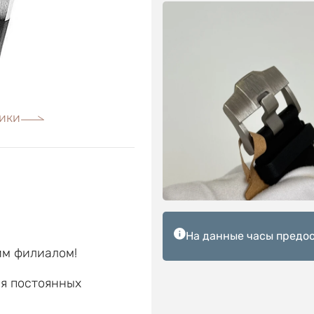
ики
На данные часы предос
им филиалом!
ля постоянных
е