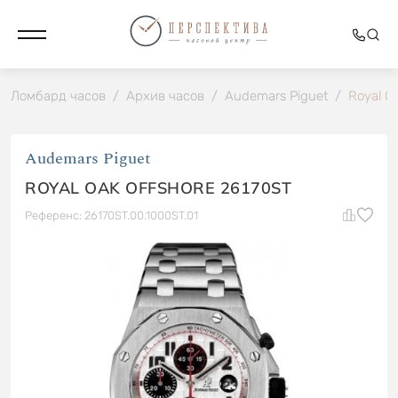
Ломбард часов
/
Архив часов
/
Audemars Piguet
/
Royal O
Audemars Piguet
ROYAL OAK OFFSHORE 26170ST
Референс: 26170ST.00.1000ST.01