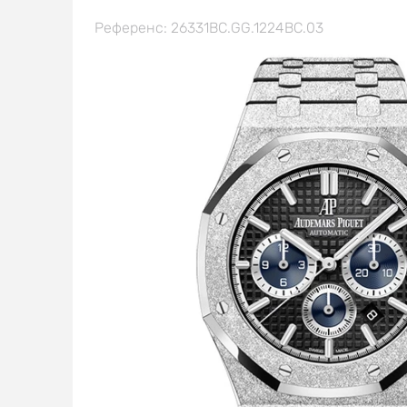
Референс: 26331BC.GG.1224BC.03