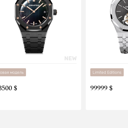
овая модель
Limited Editions
3500 $
99999 $