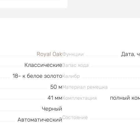
Royal Oak
Дата, 
Функции
Классические
Запас хода
18- к белое золото
Калибр
50 м
Материал ремешка
41 мм
полный ком
Комплектация
Черный
Состояние
Автоматический