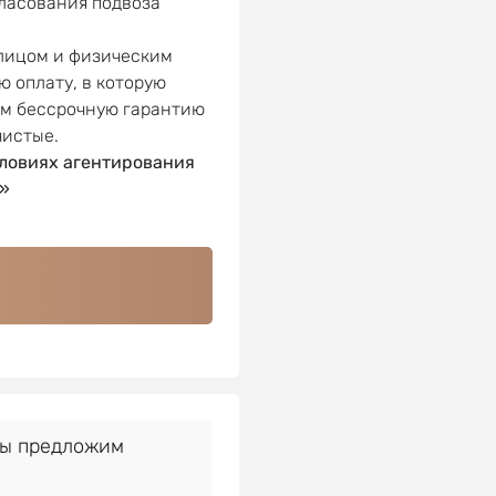
гласования подвоза
 лицом и физическим
ю оплату, в которую
ем бессрочную гарантию
чистые.
ловиях агентирования
»
Мы предложим