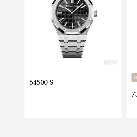
Н
54500 $
7