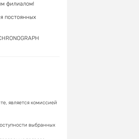
им филиалом!
ля постоянных
е
G CHRONOGRAPH
те, является комиссией
доступности выбранных