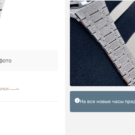
фото
ики
На все новые часы пре