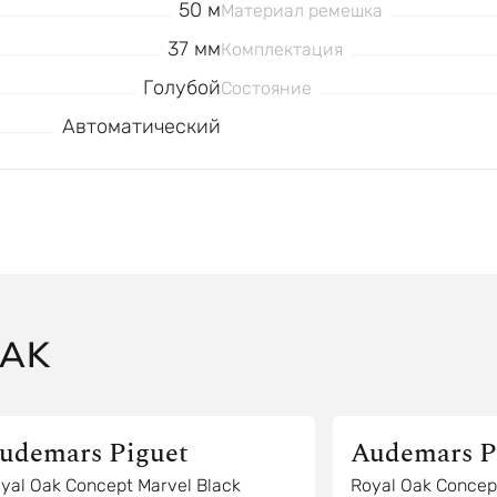
50 м
Материал ремешка
37 мм
Комплектация
Голубой
Состояние
Автоматический
OAK
udemars Piguet
Audemars P
yal Oak Concept Marvel Black
Royal Oak Concept