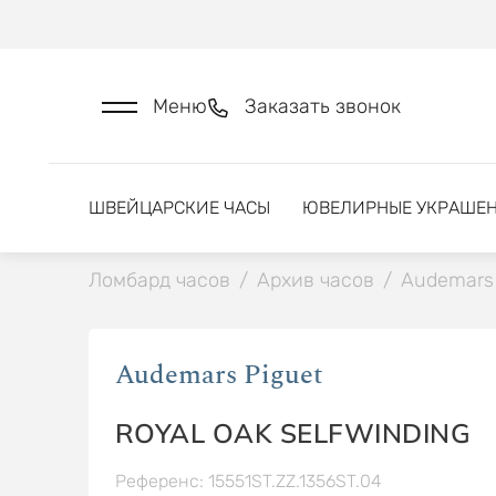
Меню
Заказать звонок
ШВЕЙЦАРСКИЕ ЧАСЫ
ЮВЕЛИРНЫЕ УКРАШЕ
Ломбард часов
/
Архив часов
/
Audemars 
Audemars Piguet
ROYAL OAK SELFWINDING
Референс: 15551ST.ZZ.1356ST.04