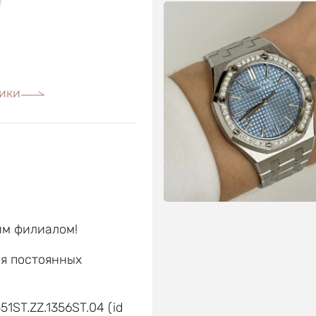
ики
им филиалом!
ля постоянных
е
51ST.ZZ.1356ST.04 (id