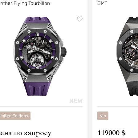
nther Flying Tourbillon
GMT
imited Editions
Vip
ена по запросу
119000 $