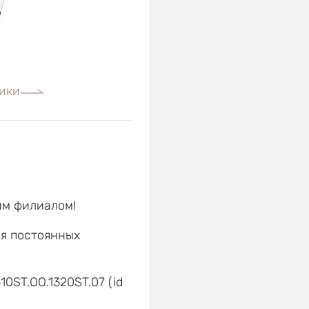
ики
им филиалом!
ля постоянных
е
10ST.OO.1320ST.07 (id