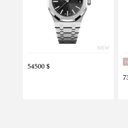
Н
54500 $
7