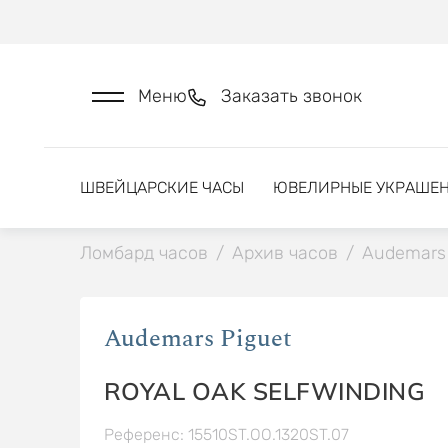
Меню
Заказать звонок
ШВЕЙЦАРСКИЕ ЧАСЫ
ЮВЕЛИРНЫЕ УКРАШЕ
Ломбард часов
/
Архив часов
/
Audemars 
Audemars Piguet
ROYAL OAK SELFWINDING
Референс: 15510ST.OO.1320ST.07