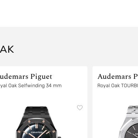
OAK
udemars Piguet
Audemars P
yal Oak Selfwinding 34 mm
Royal Oak TOURB