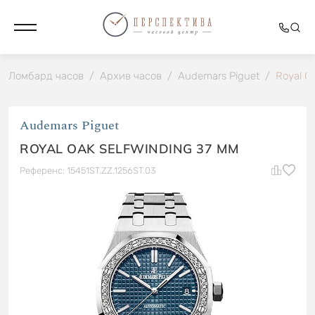
Ломбард часов
/
Архив часов
/
Audemars Piguet
/
Royal O
Audemars Piguet
ROYAL OAK SELFWINDING 37 MM
Референс: 15451ST.ZZ.1256ST.03