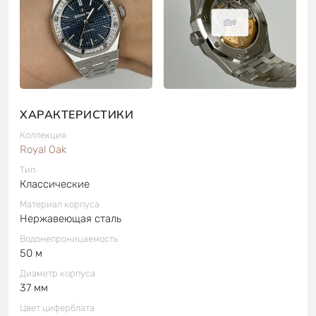
8
ХАРАКТЕРИСТИКИ
Коллекция
Royal Oak
Тип
Классические
Материал корпуса
Нержавеющая сталь
Водонепроницаемость
50 м
Диаметр корпуса
37 мм
Цвет циферблата