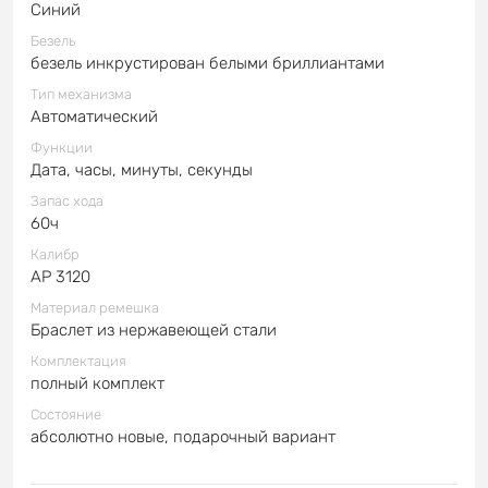
Синий
Безель
безель инкрустирован белыми бриллиантами
Тип механизма
Автоматический
Функции
Дата, часы, минуты, секунды
Запас хода
60ч
Калибр
AP 3120
Материал ремешка
Браслет из нержавеющей стали
Комплектация
полный комплект
Состояние
абсолютно новые, подарочный вариант