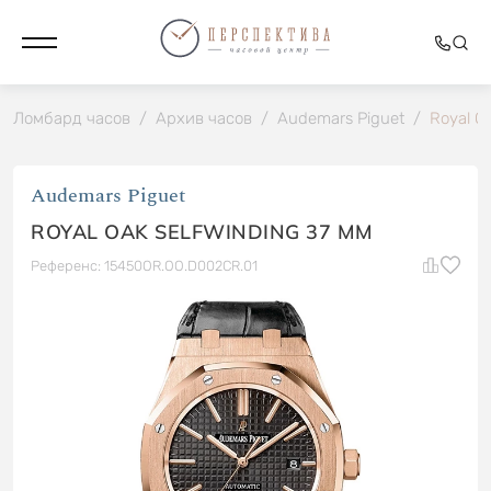
Ломбард часов
/
Архив часов
/
Audemars Piguet
/
Royal O
Audemars Piguet
ROYAL OAK SELFWINDING 37 MM
Референс: 15450OR.OO.D002CR.01