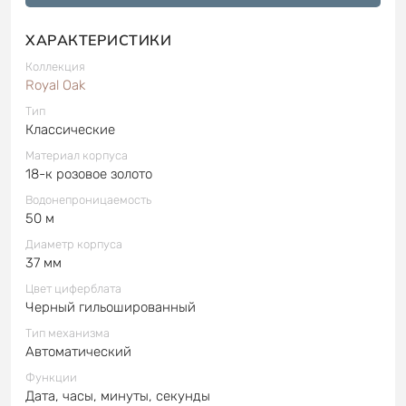
ХАРАКТЕРИСТИКИ
Коллекция
Royal Oak
Тип
Классические
Материал корпуса
18-к розовое золото
Водонепроницаемость
50 м
Диаметр корпуса
37 мм
Цвет циферблата
Черный гильошированный
Тип механизма
Автоматический
Функции
Дата, часы, минуты, секунды