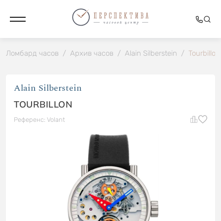
Ломбард часов
/
Архив часов
/
Alain Silberstein
/
Tourbillon
Alain Silberstein
TOURBILLON
Референс: Volant