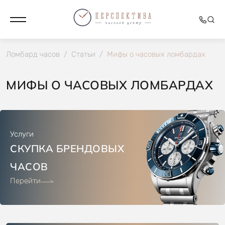
Ломбард часов
/
Статьи
/
Мифы о часовых ломбардах
МИФЫ О ЧАСОВЫХ ЛОМБАРДАХ
Услуги
СКУПКА БРЕНДОВЫХ
ЧАСОВ
Перейти