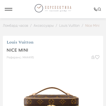
Ломбард часов
/
Аксессуары
/
Louis Vuitton
/
Nice Mini
Louis Vuitton
NICE MINI
Референс: M44495