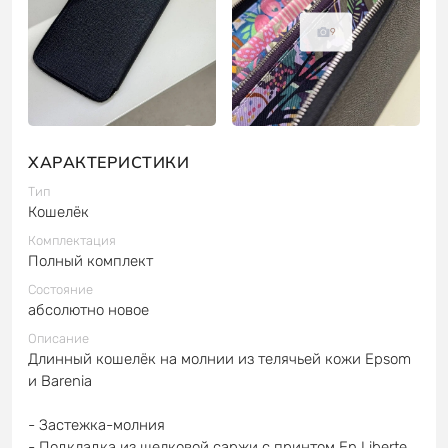
9
ХАРАКТЕРИСТИКИ
Тип
Кошелёк
Комплектация
Полный комплект
Состояние
абсолютно новое
Описание
Длинный кошелёк на молнии из телячьей кожи Epsom
и Barenia
- Застежка-молния
- Подкладка из шелковой саржи с принтом En Liberte