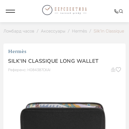
Ломбард часов
/
Аксессуары
/
Hermès
/
Silk'In Classique l
Hermès
SILK'IN CLASSIQUE LONG WALLET
Референс: H084387CKAI