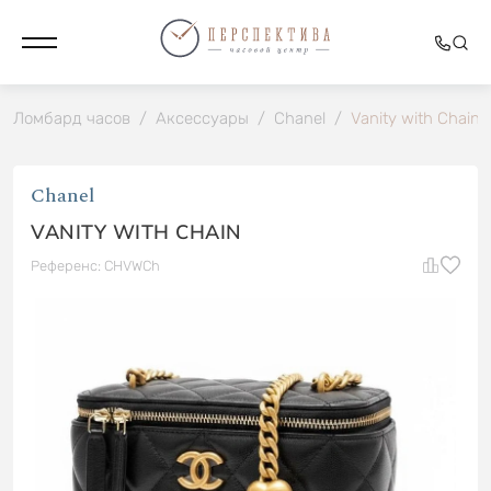
Ломбард часов
/
Аксессуары
/
Chanel
/
Vanity with Chain
Chanel
VANITY WITH CHAIN
Референс: CHVWCh