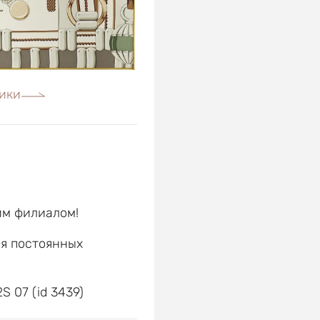
ики
им филиалом!
ля постоянных
е
S 07 (id 3439)