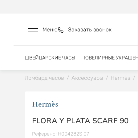
Меню
Заказать звонок
ШВЕЙЦАРСКИЕ ЧАСЫ
ЮВЕЛИРНЫЕ УКРАШЕ
Ломбард часов
/
Аксессуары
/
Hermès
/
Hermès
FLORA Y PLATA SCARF 90
Референс: H004282S 07