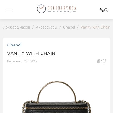
Ломбард часов
/
Аксессуары
/
Chanel
/
Vanity with Chain
Chanel
VANITY WITH CHAIN
Референс: CHVWCh