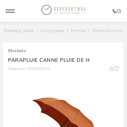
Ломбард часов
/
Аксессуары
/
Hermès
/
Parapluie canne P
Hermès
PARAPLUIE CANNE PLUIE DE H
Референс: H310360M 03