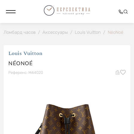
Ломбард часов
/
Аксессуары
/
Louis Vuitton
/
NéoNoé
Louis Vuitton
NÉONOÉ
Референс: M44020