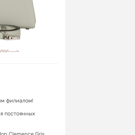
ики
им филиалом!
ля постоянных
е
llon Clemence Gris