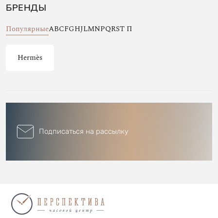
БРЕНДЫ
Популярные
A
B
C
F
G
H
J
L
M
N
P
Q
R
S
T
П
Hermès
Подписаться на рассылку