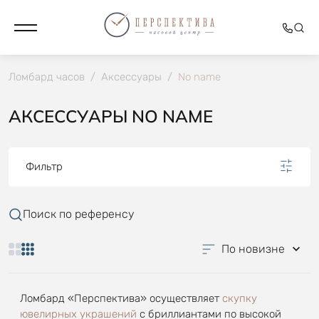
Ломбард часов
/
Аксессуары
/
No name
АКСЕССУАРЫ NO NAME
Фильтр
Поиск по референсу
По новизне
Ломбард «Перспектива» осуществляет
скупку
ювелирных украшений
с бриллиантами по высокой