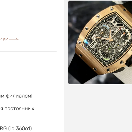
ики
им филиалом!
ля постоянных
е
RG (id 36061)