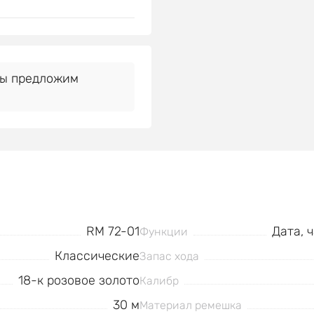
Мы предложим
RM 72-01
Дата, 
Функции
Классические
Запас хода
18-к розовое золото
Калибр
30 м
Материал ремешка