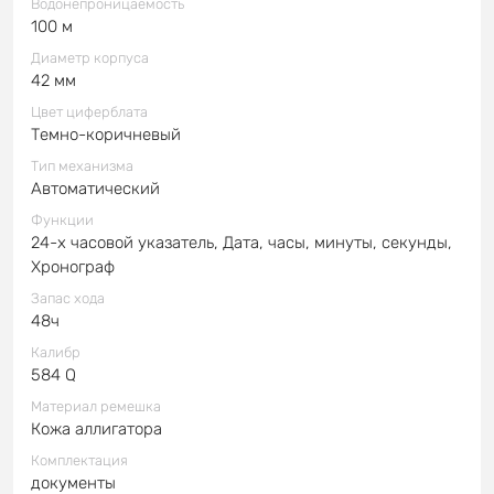
Водонепроницаемость
100 м
Диаметр корпуса
42 мм
Цвет циферблата
Темно-коричневый
Тип механизма
Автоматический
Функции
24-х часовой указатель, Дата, часы, минуты, секунды,
Хронограф
Запас хода
48ч
Калибр
584 Q
Материал ремешка
Кожа аллигатора
Комплектация
документы