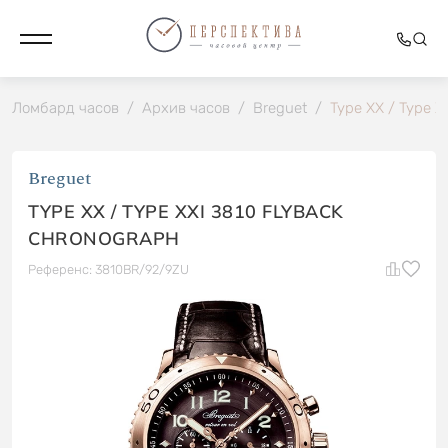
Ломбард часов
/
Архив часов
/
Breguet
/
Type XX / Type X
Breguet
TYPE XX / TYPE XXI 3810 FLYBACK
CHRONOGRAPH
Референс: 3810BR/92/9ZU